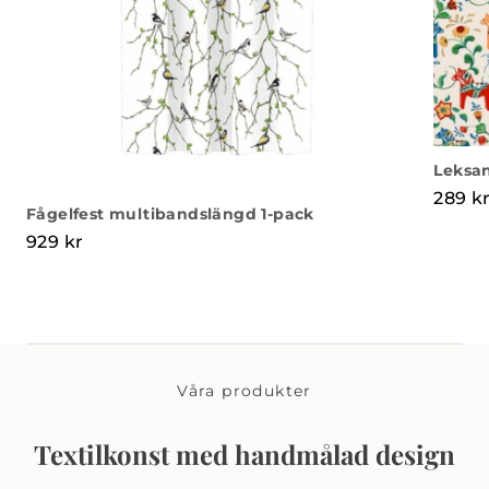
Leksan
289
k
Fågelfest multibandslängd 1-pack
929
kr
Våra produkter
Textilkonst med handmålad design