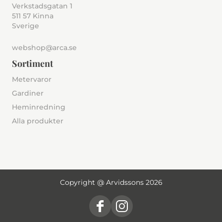
Verkstadsgatan 1
511 57 Kinna
Sverige
webshop@arca.se
Sortiment
Metervaror
Gardiner
Heminredning
Alla produkter
Copyright @ Arvidssons 2026