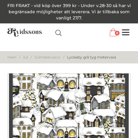
FRI FRAKT - vid köp över 399 kr - Under v.28-30 så har vi
begränsade möjligheter att leverera. Vi är tillbaka som
vanligt 27/7.
0
Menu
Hem
/
Jul
/
Julmetervaror
/
Lyckeby grå tyg metervara