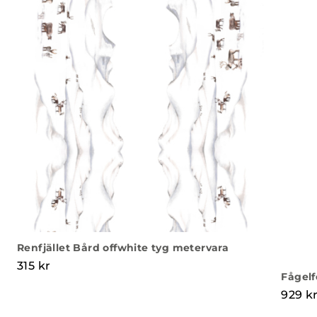
Renfjället Bård offwhite tyg metervara
315
kr
Fågelf
929
k