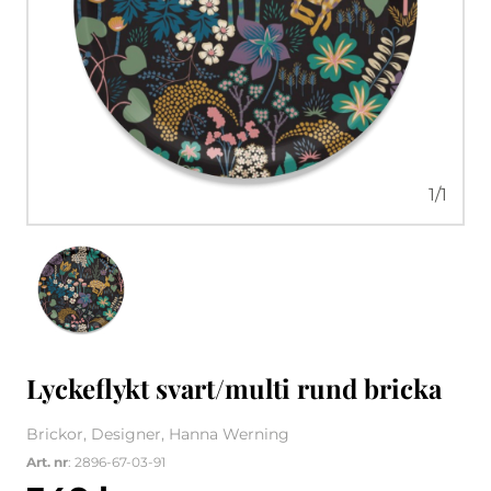
1
/
1
Lyckeflykt svart/multi rund bricka
Brickor, Designer, Hanna Werning
Art. nr
: 2896-67-03-91