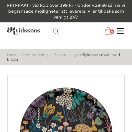
FRI FRAKT - vid köp över 399 kr - Under v.28-30 så har vi
begränsade möjligheter att leverera. Vi är tillbaka som
vanligt 27/7.
0
Menu
Hem
/
Heminredning
/
Brickor
/
Lyckeflykt svart/multi rund
bricka