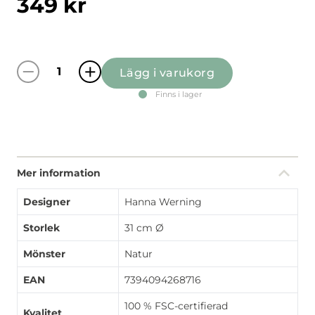
349
kr
Lägg i varukorg
Lyckeflykt svart/multi rund bricka mängd
Finns i lager
Mer information
Designer
Hanna Werning
Storlek
31 cm Ø
Mönster
Natur
EAN
7394094268716
100 % FSC-certifierad
Kvalitet