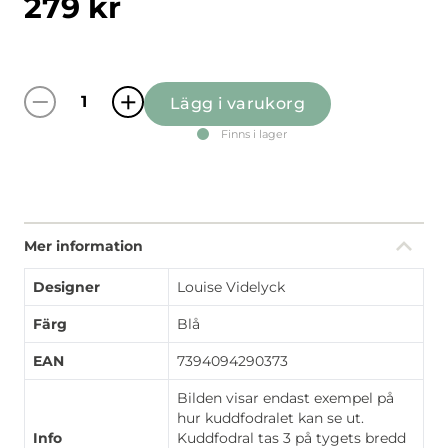
279
kr
Lägg i varukorg
Midsommardans blå kuddfodral mängd
Finns i lager
Mer information
Designer
Louise Videlyck
Färg
Blå
EAN
7394094290373
Bilden visar endast exempel på
hur kuddfodralet kan se ut.
Info
Kuddfodral tas 3 på tygets bredd