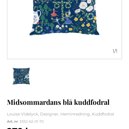
1
/
1
Midsommardans blå kuddfodral
Louise Videlyck, Designer, Heminredning, Kuddfodral
Art. nr
: 3352-62-01-70