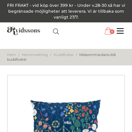
FRI FRAKT - vid köp över 399 kr - Under v.28-30 så har vi
begränsade möjligheter att leverera. Vi är tillbaka som
vanligt 27/7.
0
Menu
Hem
/
Heminredning
/
Kuddfodral
/
Midsommardans blå
kuddfodral