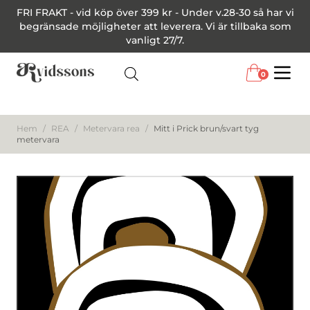
FRI FRAKT - vid köp över 399 kr - Under v.28-30 så har vi
begränsade möjligheter att leverera. Vi är tillbaka som
vanligt 27/7.
0
Menu
Hem
/
REA
/
Metervara rea
/
Mitt i Prick brun/svart tyg
metervara