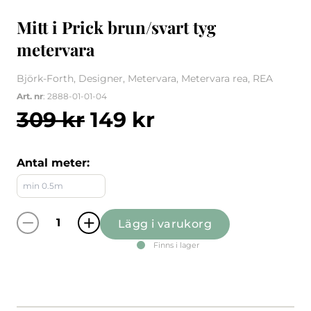
Mitt i Prick brun/svart tyg
metervara
Björk-Forth, Designer, Metervara, Metervara rea, REA
Art. nr
: 2888-01-01-04
Det ursprungliga pri
Det nuvarande 
309
kr
149
kr
Antal meter:
Lägg i varukorg
Mitt i Prick brun/svart tyg metervara mängd
Finns i lager