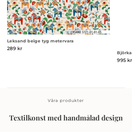
Leksand beige tyg metervara
289
kr
Björka
995
k
Våra produkter
Textilkonst med handmålad design