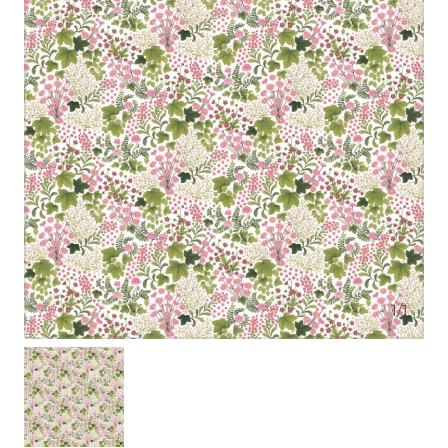
1
/
1