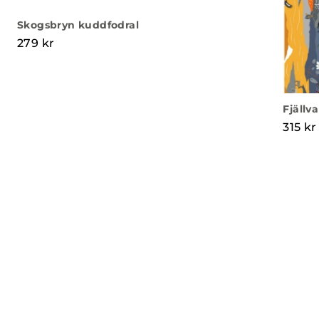
Skogsbryn kuddfodral
279
kr
Fjällv
315
kr