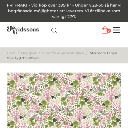
FRI FRAKT - vid köp över 399 kr - Under v.28-30 så har vi
begränsade möjligheter att leverera. Vi är tillbaka som
vanligt 27/7.
0
Menu
Hem
/
Designer
/
Mialotta Arvidsson-Mars
/
Mormors Täppa
rosa tyg metervara