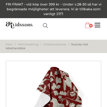
FRI FRAKT - vid köp över 399 kr - Under v.28-30 så har vi
begränsade möjligheter att leverera. Vi är tillbaka som
vanligt 27/7.
0
Menu
Hem
/
Heminredning
/
Kökshanddukar
/
Nusnäs röd
kökshandduk