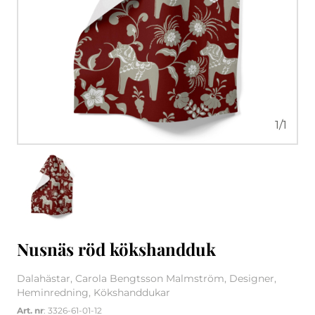
1
/
1
Nusnäs röd kökshandduk
Dalahästar, Carola Bengtsson Malmström, Designer,
Heminredning, Kökshanddukar
Art. nr
: 3326-61-01-12