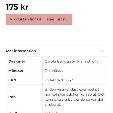
175
kr
Produkten finns ej i lager just nu.
Mer information
Designer
Carola Bengtsson Malmström
Mönster
Dalahästar
EAN
7394094285867
Bilden visar endast exempel på
hur kökshandduken kan se ut. Det
Info
kan skilja sig beroende på var det
är skuret.