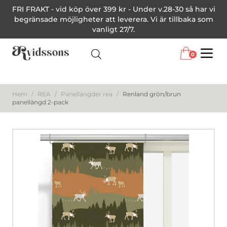
FRI FRAKT - vid köp över 399 kr - Under v.28-30 så har vi
begränsade möjligheter att leverera. Vi är tillbaka som
vanligt 27/7.
0
Menu
Hem
/
REA
/
Panellängder rea
/
Renland grön/brun
panellängd 2-pack