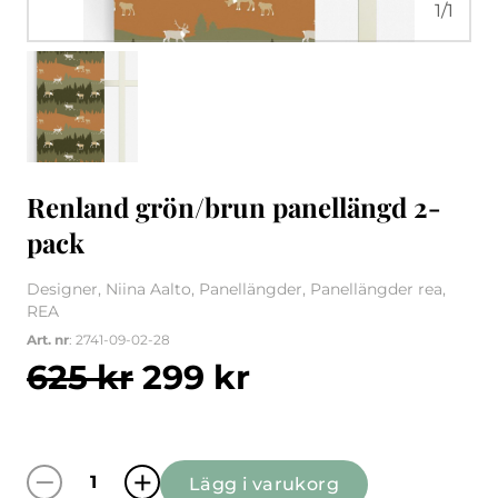
1
/
1
Renland grön/brun panellängd 2-
pack
Designer, Niina Aalto, Panellängder, Panellängder rea,
REA
Art. nr
: 2741-09-02-28
Det ursprungliga pris
Det nuvarande 
625
kr
299
kr
Lägg i varukorg
Renland grön/brun panellängd 2-pack mäng