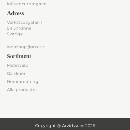
Influencerprogram
Adress
Verkstadsgatan 1
511 57 Kinna
Sverige
webshop@arca.se
Sortiment
Metervaror
Gardiner
Heminredning
Alla produkter
Copyright @ Arvidssons 2026