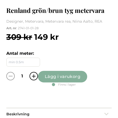
Renland grön/brun tyg metervara
Designer, Metervara, Metervara rea, Niina Aalto, REA
Art. nr
: 2741-01-01-28
Det ursprungliga pri
Det nuvarande 
309
kr
149
kr
Antal meter:
Lägg i varukorg
Renland grön/brun tyg metervara mängd
Finns i lager
Beskrivning