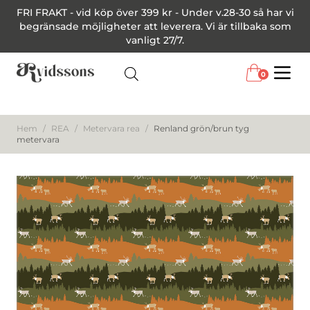
FRI FRAKT - vid köp över 399 kr - Under v.28-30 så har vi
begränsade möjligheter att leverera. Vi är tillbaka som
vanligt 27/7.
0
Menu
Hem
/
REA
/
Metervara rea
/
Renland grön/brun tyg
metervara