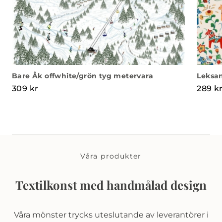
Bare Åk offwhite/grön tyg metervara
Leksan
309
kr
289
k
Våra produkter
Textilkonst med handmålad design
Våra mönster trycks uteslutande av leverantörer i