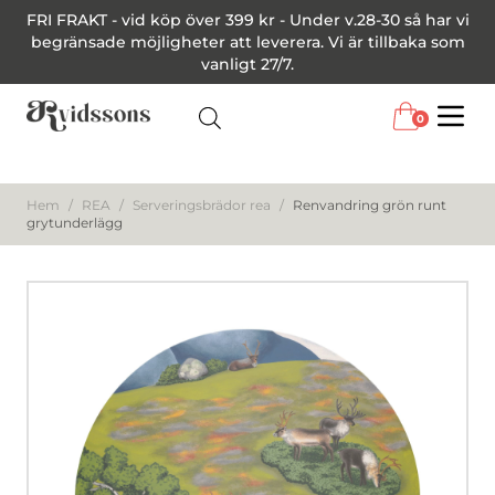
FRI FRAKT - vid köp över 399 kr - Under v.28-30 så har vi
begränsade möjligheter att leverera. Vi är tillbaka som
vanligt 27/7.
0
Menu
Hem
/
REA
/
Serveringsbrädor rea
/
Renvandring grön runt
grytunderlägg