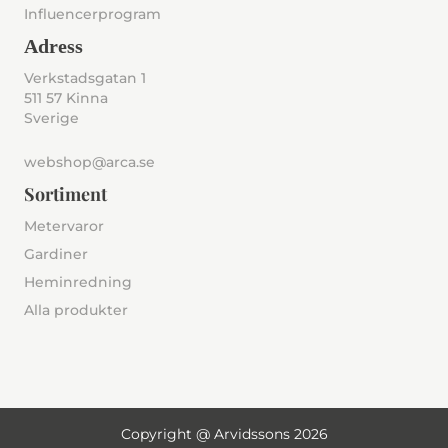
Influencerprogram
Adress
Verkstadsgatan 1
511 57 Kinna
Sverige
webshop@arca.se
Sortiment
Metervaror
Gardiner
Heminredning
Alla produkter
Copyright @ Arvidssons 2026