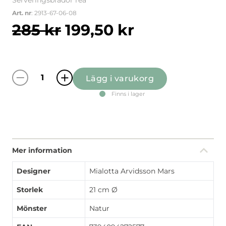
Serveringsbrädor rea
Art. nr
: 2913-67-06-08
Det ursprungliga pris
Det nuvaran
285
kr
199,50
kr
Lägg i varukorg
Renvandring grön runt grytunderlägg mäng
Finns i lager
Mer information
Designer
Mialotta Arvidsson Mars
Storlek
21 cm Ø
Mönster
Natur