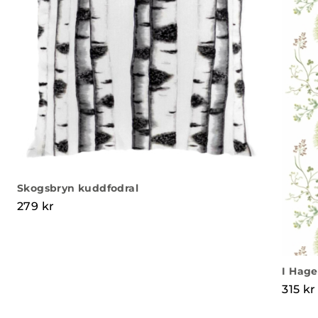
Skogsbryn kuddfodral
279
kr
I Hage
315
kr