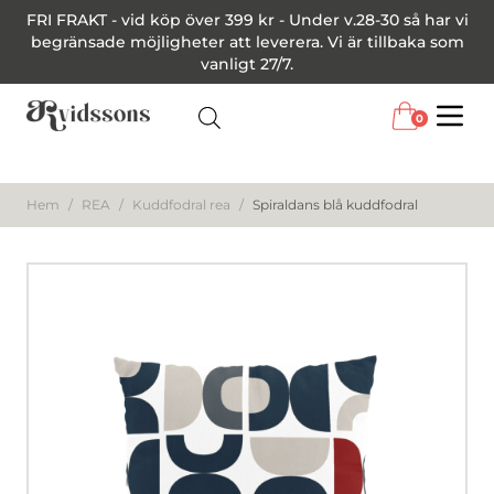
FRI FRAKT - vid köp över 399 kr - Under v.28-30 så har vi
begränsade möjligheter att leverera. Vi är tillbaka som
vanligt 27/7.
0
Menu
Hem
/
REA
/
Kuddfodral rea
/
Spiraldans blå kuddfodral