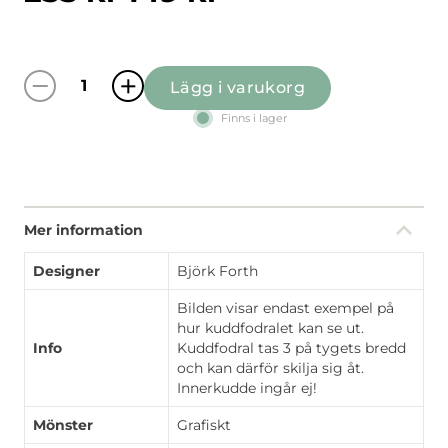
Lägg i varukorg
Spiraldans blå kuddfodral mängd
Finns i lager
Mer information
Designer
Björk Forth
Bilden visar endast exempel på
hur kuddfodralet kan se ut.
Info
Kuddfodral tas 3 på tygets bredd
och kan därför skilja sig åt.
Innerkudde ingår ej!
Mönster
Grafiskt