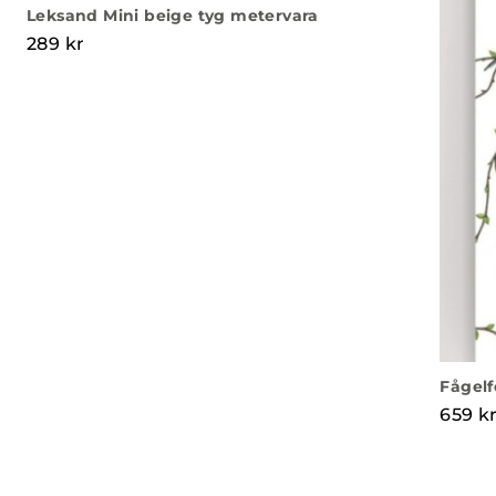
Leksand Mini beige tyg metervara
289
kr
Fågelf
659
k