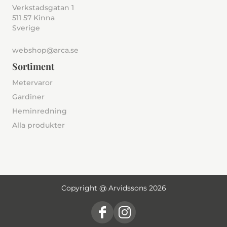
Verkstadsgatan 1
511 57 Kinna
Sverige
webshop@arca.se
Sortiment
Metervaror
Gardiner
Heminredning
Alla produkter
Copyright @ Arvidssons 2026