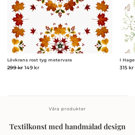
Lövkrans rost tyg metervara
I Hage
Det ursprungliga priset var: 299 kr.
Det nuvarande priset är: 149 kr.
299
kr
149
kr
315
kr
Våra produkter
Textilkonst med handmålad design