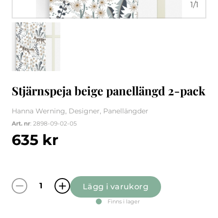
1
/
1
Stjärnspeja beige panellängd 2-pack
Hanna Werning, Designer, Panellängder
Art. nr
: 2898-09-02-05
635
kr
Lägg i varukorg
Stjärnspeja beige panellängd 2-pack mängd
Finns i lager