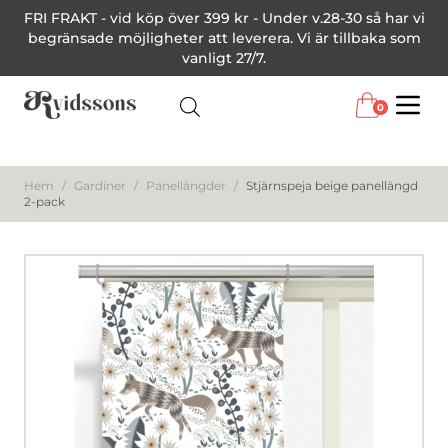
FRI FRAKT - vid köp över 399 kr - Under v.28-30 så har vi
begränsade möjligheter att leverera. Vi är tillbaka som
vanligt 27/7.
0
Menu
Hem
/
Gardiner
/
Panellängder
/
Stjärnspeja beige panellängd
2-pack