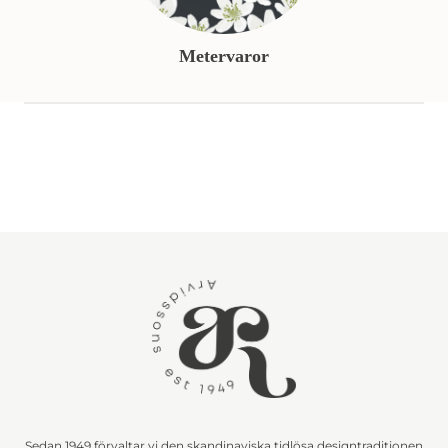
Metervaror
Sedan 1949 förvaltar vi den skandinaviska tidlösa designtraditionen