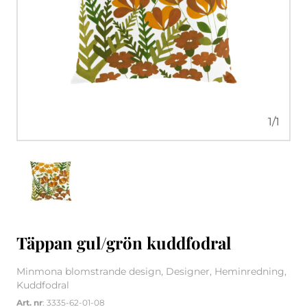
1
/
1
Täppan gul/grön kuddfodral
Minmona blomstrande design, Designer, Heminredning,
Kuddfodral
Art. nr
: 3335-62-01-08