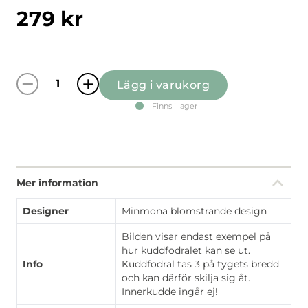
279
kr
Lägg i varukorg
Täppan gul/grön kuddfodral mängd
Finns i lager
Mer information
Designer
Minmona blomstrande design
Bilden visar endast exempel på
hur kuddfodralet kan se ut.
Info
Kuddfodral tas 3 på tygets bredd
och kan därför skilja sig åt.
Innerkudde ingår ej!