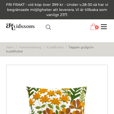
FRI FRAKT - vid köp över 399 kr - Under v.28-30 så har vi
begränsade möjligheter att leverera. Vi är tillbaka som
vanligt 27/7.
0
Menu
Hem
/
Heminredning
/
Kuddfodral
/
Täppan gul/grön
kuddfodral