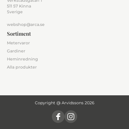
Verkstadsgatan 1
511 57 Kinna
Sverige
webshop@arca.se
Sortiment
Metervaror
Gardiner
Heminredning
Alla produkter
Copyright @ Arvidssons 2026