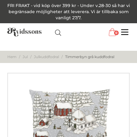
FRI FRAKT - vid köp över 399 kr - Under v.28-30 så har vi
begränsade möjligheter att leverera. Vi är tillbaka som
vanligt 27/7.
0
Menu
Hem
/
Jul
/
Julkuddfodral
/
Timmerbyn grå kuddfodral