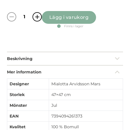
Lägg i varukorg
Timmerbyn grå kuddfodral mängd
Finns i lager
Beskrivning
Mer information
Designer
Mialotta Arvidsson Mars
Storlek
47×47 cm
Mönster
Jul
EAN
7394094261373
Kvalitet
100 % Bomull