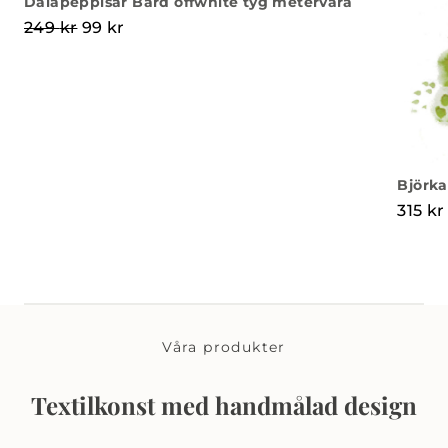
Dalapeppisar Bård offwhite tyg metervara
Det ursprungliga priset var: 249 kr.
Det nuvarande priset är: 99 kr.
249
kr
99
kr
Björka
315
kr
Våra produkter
Textilkonst med handmålad design