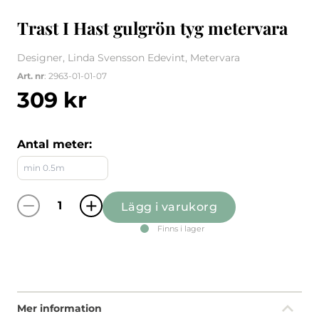
Trast I Hast gulgrön tyg metervara
Designer, Linda Svensson Edevint, Metervara
Art. nr
: 2963-01-01-07
309
kr
Antal meter:
Lägg i varukorg
Trast I Hast gulgrön tyg metervara mängd
Finns i lager
Mer information