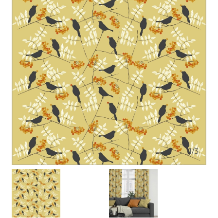
1
/
3