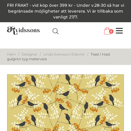
FRI FRAKT - vid köp över 399 kr - Under v.28-30 så har vi
begränsade möjligheter att leverera. Vi är tillbaka som
vanligt 27/7.
0
Menu
Hem
/
Designer
/
Linda Svensson Edevint
/
Trast I Hast
gulgrön tyg metervara