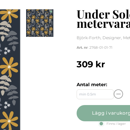
Under Sol
metervar
Björk-Forth, Designer, Me
Art. nr
: 2768-01-01-71
309
kr
Antal meter:
Lägg i varukor
Finns i lager