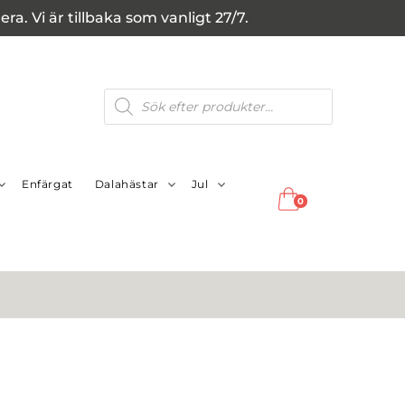
a. Vi är tillbaka som vanligt 27/7.
Produktsökning
Enfärgat
Dalahästar
Jul
0