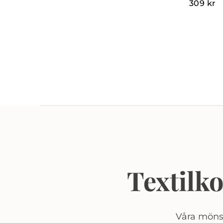
309
kr
Textilk
Våra mönst