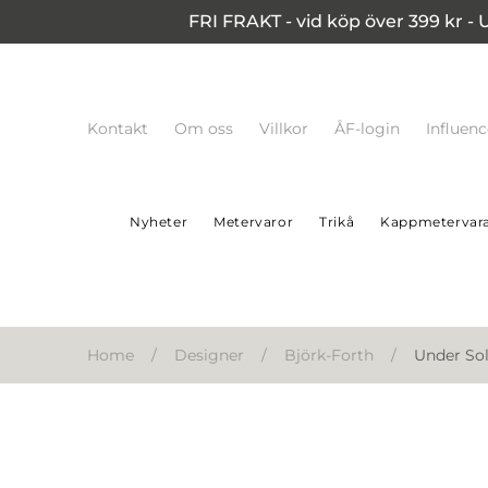
FRI FRAKT - vid köp över 399 kr - 
Kontakt
Om oss
Villkor
ÅF-login
Influen
Nyheter
Metervaror
Trikå
Kappmetervar
Home
/
Designer
/
Björk-Forth
/
Under Sol