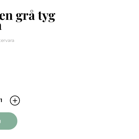
en grå tyg
a
tervara
Under Solen grå tyg metervara quantity
g