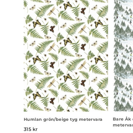
Bare Åk 
Humlan grön/beige tyg metervara
meterva
315
kr