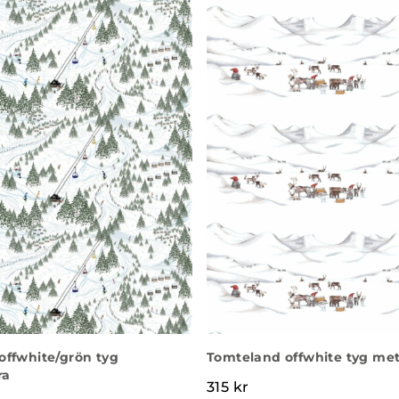
offwhite/grön tyg
Tomteland offwhite tyg met
ra
315
kr