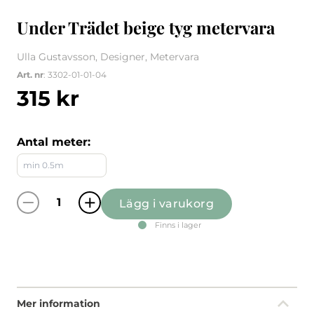
Under Trädet beige tyg metervara
Ulla Gustavsson, Designer, Metervara
Art. nr
: 3302-01-01-04
315
kr
Antal meter:
Lägg i varukorg
Under Trädet beige tyg metervara mängd
Finns i lager
Mer information