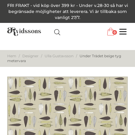
FRI FRAKT - vid köp över 399 kr - Under v.28-30 så har vi
begränsade möjligheter att leverera. Vi är tillbaka som
vanligt 27/7.
0
Menu
Hem
/
Designer
/
Ulla Gustavsson
/
Under Trädet beige tyg
metervara