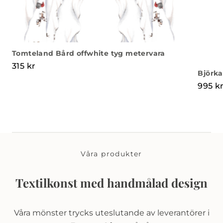
Tomteland Bård offwhite tyg metervara
315
kr
Björka
995
k
Våra produkter
Textilkonst med handmålad design
Våra mönster trycks uteslutande av leverantörer i