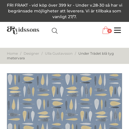
FRI FRAKT - vid köp över 399 kr - Under v.28-30 så har vi
begränsade möjligheter att leverera. Vi är tillbaka som
vanligt 27/7.
0
Menu
Home
/
Designer
/
Ulla Gustavsson
/
Under Trädet blå tyg
metervara