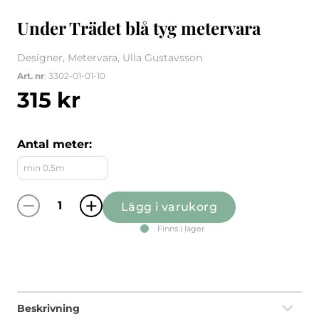
Under Trädet blå tyg metervara
Designer, Metervara, Ulla Gustavsson
Art. nr
: 3302-01-01-10
315
kr
Antal meter:
Lägg i varukorg
Under Trädet blå tyg metervara quantity
Finns i lager
Beskrivning