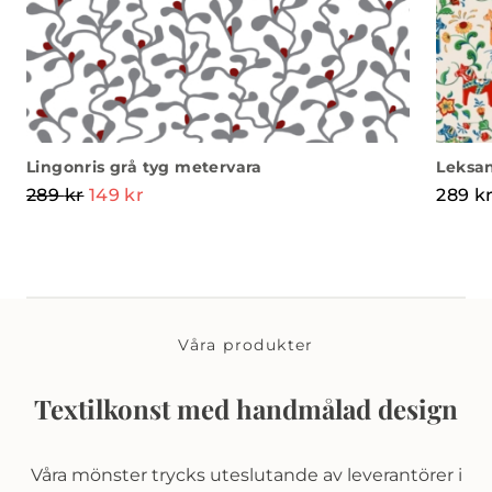
Lingonris grå tyg metervara
Leksan
289
kr
149
kr
289
k
Våra produkter
Textilkonst med handmålad design
Våra mönster trycks uteslutande av leverantörer i