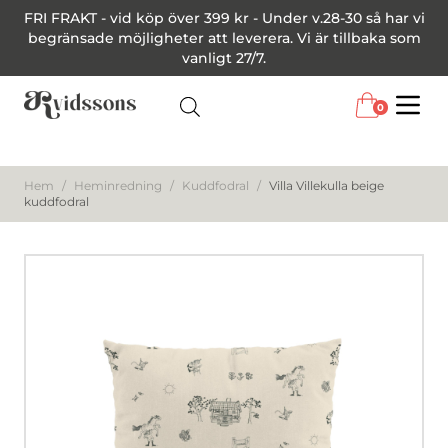
FRI FRAKT - vid köp över 399 kr - Under v.28-30 så har vi
begränsade möjligheter att leverera. Vi är tillbaka som
vanligt 27/7.
0
Menu
Hem
/
Heminredning
/
Kuddfodral
/
Villa Villekulla beige
kuddfodral