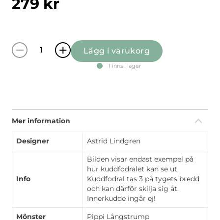
279
kr
Lägg i varukorg
Villa Villekulla beige kuddfodral mängd
Finns i lager
Mer information
Designer
Astrid Lindgren
Bilden visar endast exempel på
hur kuddfodralet kan se ut.
Info
Kuddfodral tas 3 på tygets bredd
och kan därför skilja sig åt.
Innerkudde ingår ej!
Mönster
Pippi Långstrump