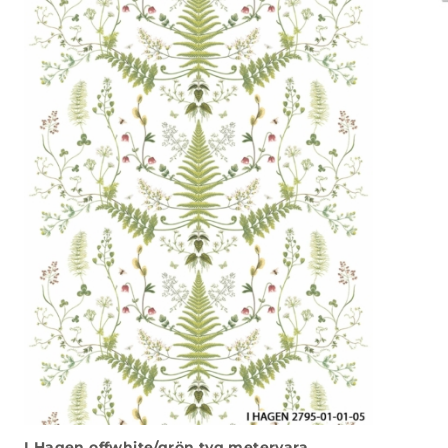
I Hagen offwhite/grön tyg metervara