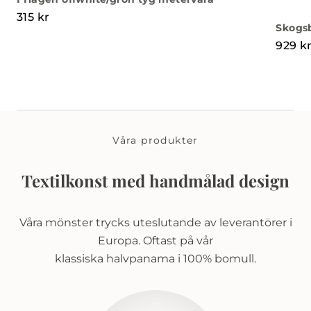
315
kr
Skogs
929
k
Våra produkter
Textilkonst med handmålad design
Våra mönster trycks uteslutande av leverantörer i
Europa. Oftast på vår
klassiska halvpanama i 100% bomull.