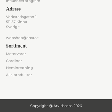
Influencerprogram
Adress
Verkstadsgatan 1
511 57 Kinna
Sverige
webshop@arca.se
Sortiment
Metervaror
Gardiner
Heminredning
Alla produkter
Copyright @ Arvidssons 2026