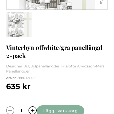
1
/
1
Vinterbyn offwhite/grå panellängd
2-pack
Designer, Jul, Julpanellängder, Mialotta Arvidsson-Mars,
Panellängder
Art. nr
: 2886-09-02-11
635
kr
Lägg i varukorg
Vinterbyn offwhite/grå panellängd 2-pack m