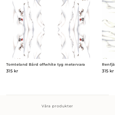
Tomteland Bård offwhite tyg metervara
Renfjä
315
kr
315
kr
Våra produkter