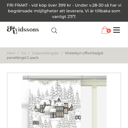
FRI FRAKT - vid köp över 399 kr - Under v.28-30 så har vi
begränsade möjligheter att leverera. Vi är tillbaka som
vanligt 27/7.
0
Menu
Hem
/
Jul
/
Julpanellängder
/
Vinterbyn offwhite/grå
panellängd 2-pack