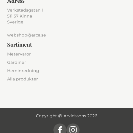
Adress
Verkstadsgatan 1
511 57 Kinna
Sverige
webshop@arca.se
Sortiment
Metervaror
Gardiner
Heminredning
Alla produkter
Copyright @ Arvidssons 2026