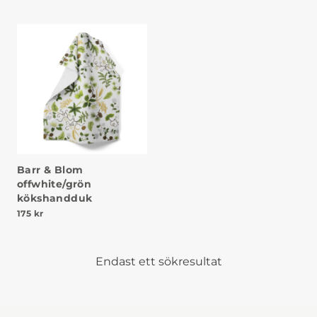
Barr & Blom
offwhite/grön
kökshandduk
175
kr
Endast ett sökresultat