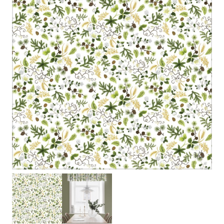
1
/
2