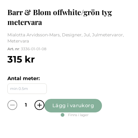
Barr & Blom offwhite/grön tyg
metervara
Mialotta Arvidsson-Mars, Designer, Jul, Julmetervaror,
Metervara
Art. nr
: 3336-01-01-08
315
kr
Antal meter:
Lägg i varukorg
Barr & Blom offwhite/grön tyg metervara mä
Finns i lager