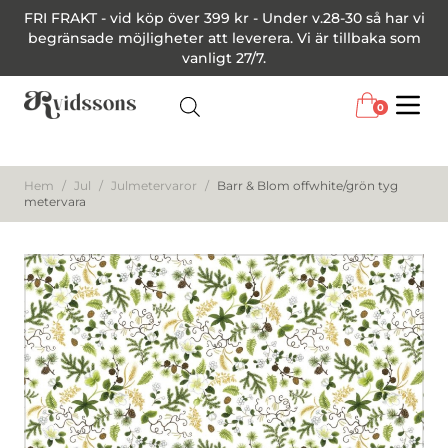
FRI FRAKT - vid köp över 399 kr - Under v.28-30 så har vi
begränsade möjligheter att leverera. Vi är tillbaka som
vanligt 27/7.
0
Menu
Hem
/
Jul
/
Julmetervaror
/
Barr & Blom offwhite/grön tyg
metervara