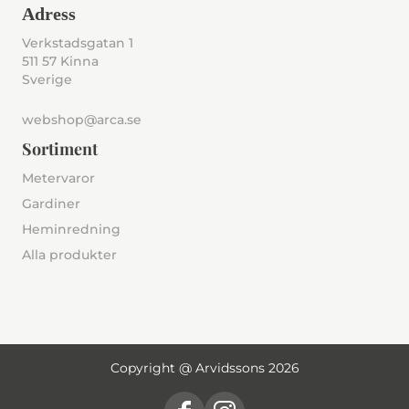
Adress
Verkstadsgatan 1
511 57 Kinna
Sverige
webshop@arca.se
Sortiment
Metervaror
Gardiner
Heminredning
Alla produkter
Copyright @ Arvidssons 2026