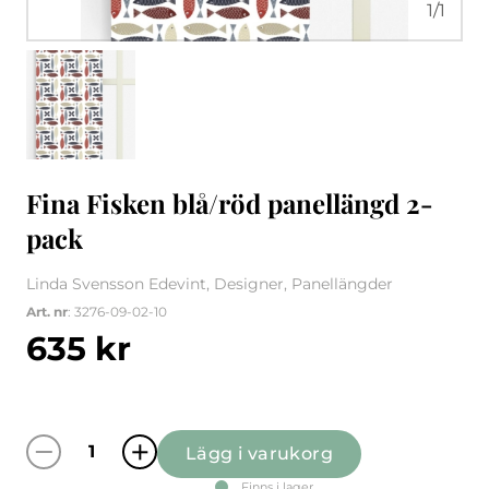
1
/
1
Fina Fisken blå/röd panellängd 2-
pack
Linda Svensson Edevint, Designer, Panellängder
Art. nr
: 3276-09-02-10
635
kr
Lägg i varukorg
Fina Fisken blå/röd panellängd 2-pack mäng
Finns i lager