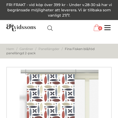
FRI FRAKT - vid köp över 399 kr - Under v.28-30 så har vi
begränsade möjligheter att leverera. Vi är tillbaka som
vanligt 27/7.
0
Menu
Hem
/
Gardiner
/
Panellängder
/
Fina Fisken blå/röd
panellängd 2-pack