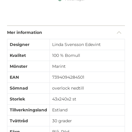
Mer information
Designer
Linda Svensson Edevint
Kvalitet
100 % Bomull
Mönster
Marint
EAN
7394094284501
Sömnad
overlock nedtill
Storlek
43x240x2 st
Tillverkningsland
Estland
Tvättråd
30 grader
Färg
Blå, Röd