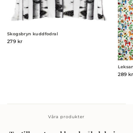
Skogsbryn kuddfodral
279
kr
Leksan
289
k
Våra produkter