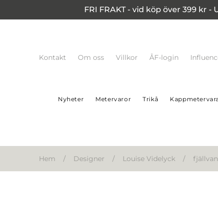
FRI FRAKT - vid köp över 399 kr - 
Kontakt
Om oss
Villkor
ÅF-login
Influen
Nyheter
Metervaror
Trikå
Kappmetervar
Hem
/
Designer
/
Louise Videlyck
/
fjällva