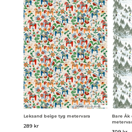
Leksand beige tyg metervara
Bare Åk 
meterva
289
kr
309
kr