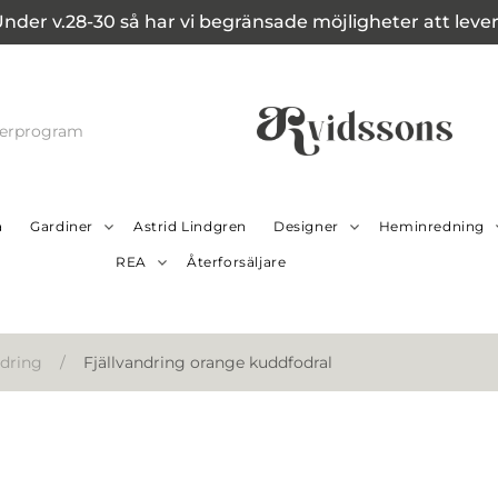
Under v.28-30 så har vi begränsade möjligheter att leverer
cerprogram
a
Gardiner
Astrid Lindgren
Designer
Heminredning
REA
Återforsäljare
ndring
/
Fjällvandring orange kuddfodral