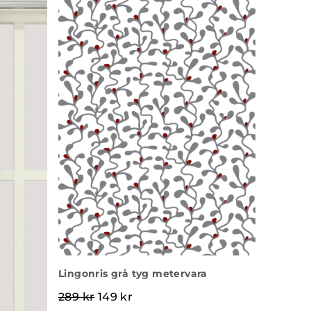
Lingonris grå tyg metervara
Det ursprungliga priset var: 289 kr.
Det nuvarande priset är: 149 k
289
kr
149
kr