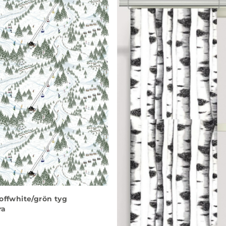
offwhite/grön tyg
ra