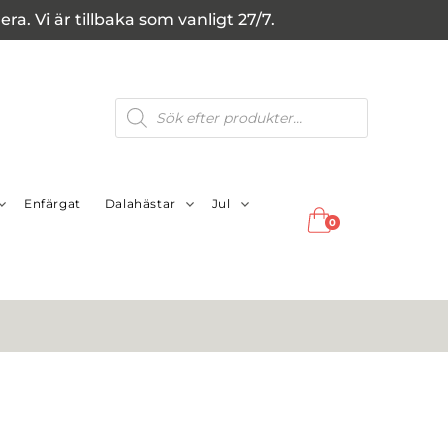
a. Vi är tillbaka som vanligt 27/7.
Produktsökning
Enfärgat
Dalahästar
Jul
0