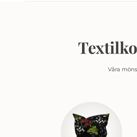
Textilk
Våra mönst