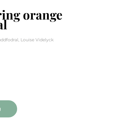
ring orange
al
uddfodral, Louise Videlyck
orange kuddfodral mängd
g