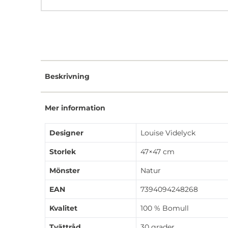
Beskrivning
Mer information
Designer
Louise Videlyck
Storlek
47×47 cm
Mönster
Natur
EAN
7394094248268
Kvalitet
100 % Bomull
Tvättråd
30 grader