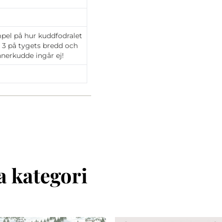
mpel på hur kuddfodralet
s 3 på tygets bredd och
Innerkudde ingår ej!
 kategori