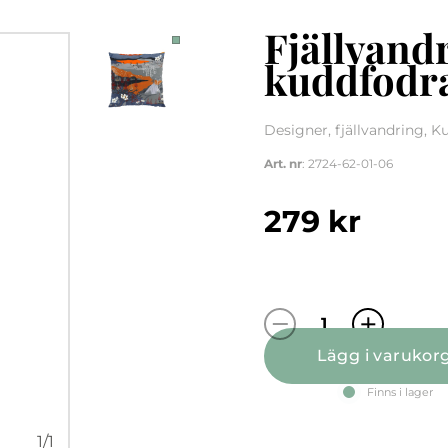
Fjällvand
kuddfodr
Designer, fjällvandring, K
Art. nr
: 2724-62-01-06
279
kr
Fjällvandring 
Lägg i varukor
Finns i lager
1
/
1