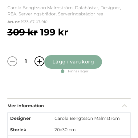
Carola Bengtsson Malmström, Dalahästar, Designer,
REA, Serveringsbrädor, Serveringsbrädor rea
Art. nr
: 1933-67-07-910
Det ursprungliga pri
Det nuvarande 
309
kr
199
kr
Lägg i varukorg
Kurbits serveringsbräda mängd
Finns i lager
Mer information
Designer
Carola Bengtsson Malmström
Storlek
20×30 cm