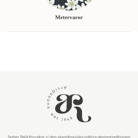
Metervaror
Sedan 1949 förvaltar vi den skandinaviska tidlösa designtraditionen