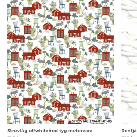
Strövtåg offwhite/röd tyg metervara
Renfjä