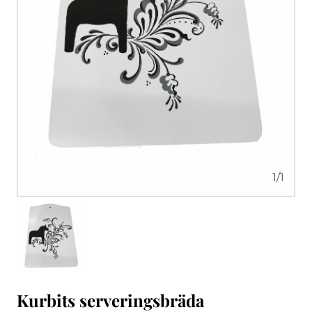
1
/
1
Kurbits serveringsbräda