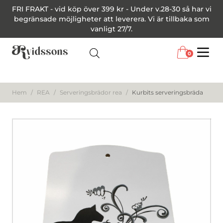
FRI FRAKT - vid köp över 399 kr - Under v.28-30 så har vi
begränsade möjligheter att leverera. Vi är tillbaka som
vanligt 27/7.
0
Menu
Hem
/
REA
/
Serveringsbrädor rea
/
Kurbits serveringsbräda