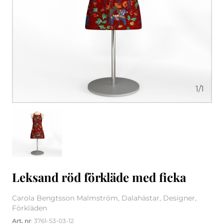
1
/
1
Leksand röd förkläde med ficka
Carola Bengtsson Malmström, Dalahästar, Designer,
Förkläden
Art. nr
: 3761-53-03-12