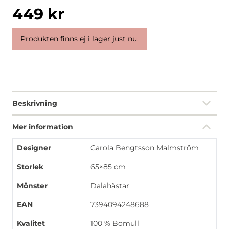
449
kr
Produkten finns ej i lager just nu.
Beskrivning
Mer information
Designer
Carola Bengtsson Malmström
Storlek
65×85 cm
Mönster
Dalahästar
EAN
7394094248688
Kvalitet
100 % Bomull