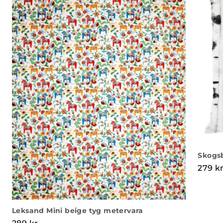
Skogs
279
k
Leksand Mini beige tyg metervara