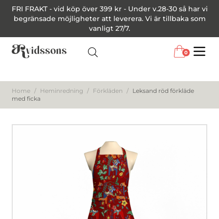
FRI FRAKT - vid köp över 399 kr - Under v.28-30 så har vi
begränsade möjligheter att leverera. Vi är tillbaka som
vanligt 27/7.
0
Menu
Home
/
Heminredning
/
Förkläden
/
Leksand röd förkläde
med ficka