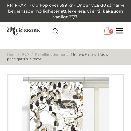
FRI FRAKT - vid köp över 399 kr - Under v.28-30 så har vi
begränsade möjligheter att leverera. Vi är tillbaka som
vanligt 27/7.
0
Menu
Hem
/
REA
/
Panellängder rea
/
Mimers Källa grå/guld
panelgardin 2-pack