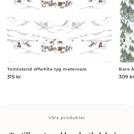
Tomteland offwhite tyg metervara
Bare Å
315
kr
309
k
Våra produkter