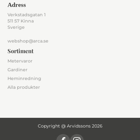
Adress
Verkstadsgatan 1
511 57 Kinna
Sverige
webshop@arca.se
Sortiment
Metervaror
Gardiner
Heminredning
Alla produkter
Copyright @ Arvidssons 2026