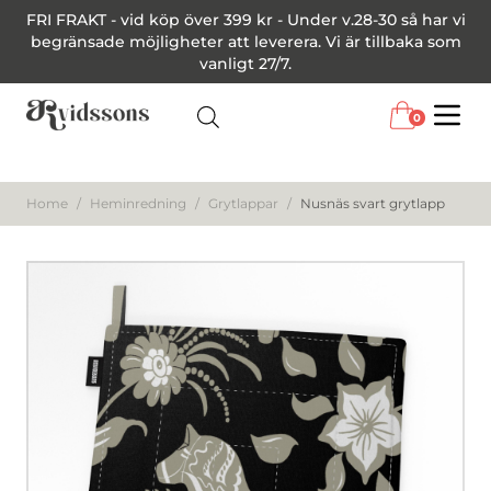
FRI FRAKT - vid köp över 399 kr - Under v.28-30 så har vi
begränsade möjligheter att leverera. Vi är tillbaka som
vanligt 27/7.
0
Menu
Home
/
Heminredning
/
Grytlappar
/
Nusnäs svart grytlapp