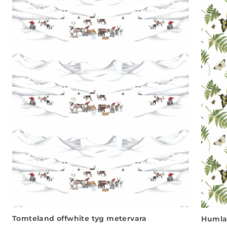
Tomteland offwhite tyg metervara
Humla