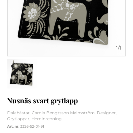
1
/
1
Nusnäs svart grytlapp
Dalahästar, Carola Bengtsson Malmström, Designer,
Grytlappar, Heminredning
Art. nr
: 3326-52-01-91