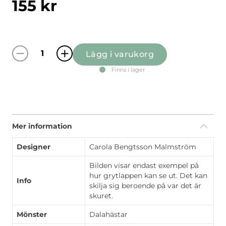
155
kr
Lägg i varukorg
Nusnäs svart grytlapp quantity
Finns i lager
Mer information
Designer
Carola Bengtsson Malmström
Bilden visar endast exempel på
hur grytlappen kan se ut. Det kan
Info
skilja sig beroende på var det är
skuret.
Mönster
Dalahästar