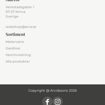
Verkstadsgatan 1
511 57 Kinna
Sverige
webshop@arca.se
Sortiment
Metervaror
Gardiner
Heminredning
Alla produkter
Copyright @ Arvidssons 2026