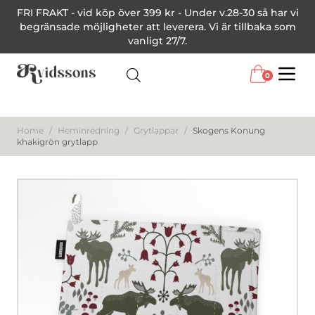
FRI FRAKT - vid köp över 399 kr - Under v.28-30 så har vi
begränsade möjligheter att leverera. Vi är tillbaka som
vanligt 27/7.
0
Menu
Home
/
Heminredning
/
Grytlappar
/
Skogens Konung
khakigrön grytlapp