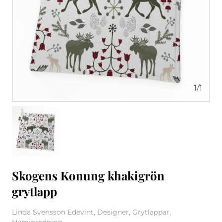
1
/
1
Skogens Konung khakigrön
grytlapp
Linda Svensson Edevint, Designer, Grytlappar,