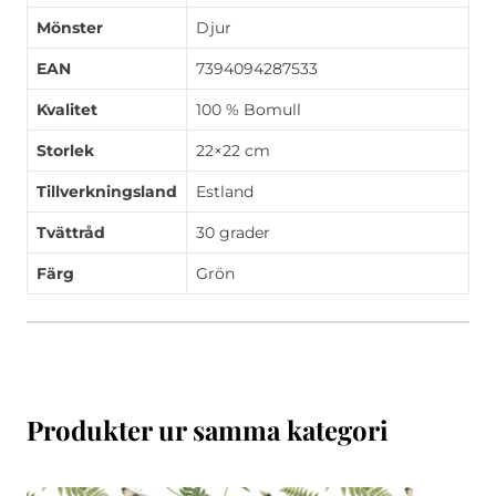
Mönster
Djur
EAN
7394094287533
Kvalitet
100 % Bomull
Storlek
22×22 cm
Tillverkningsland
Estland
Tvättråd
30 grader
Färg
Grön
Produkter ur samma kategori