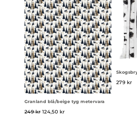
Skogsbr
279
kr
Granland blå/beige tyg metervara
Det ursprungliga priset var: 249 kr.
Det nuvarande priset är: 124
249
kr
124,50
kr