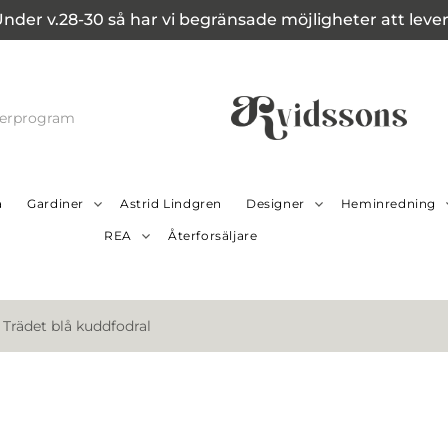
Under v.28-30 så har vi begränsade möjligheter att leverer
cerprogram
a
Gardiner
Astrid Lindgren
Designer
Heminredning
REA
Återforsäljare
Trädet blå kuddfodral