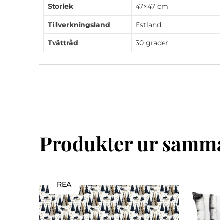
Storlek
47×47 cm
Tillverkningsland
Estland
Tvättråd
30 grader
Produkter ur samma
REA