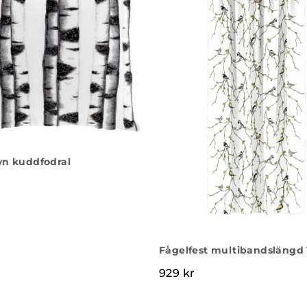
yn kuddfodral
,50 kr.
Fågelfest multibandslängd 
929
kr