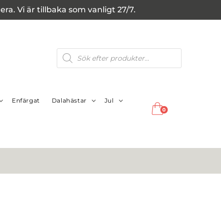
a. Vi är tillbaka som vanligt 27/7.
Produktsökning
Enfärgat
Dalahästar
Jul
0