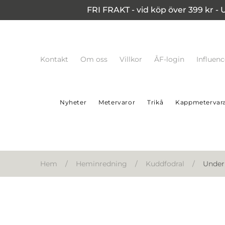
FRI FRAKT - vid köp över 399 kr - 
Kontakt
Om oss
Villkor
ÅF-login
Influen
Nyheter
Metervaror
Trikå
Kappmetervar
Hem
/
Heminredning
/
Kuddfodral
/
Under 