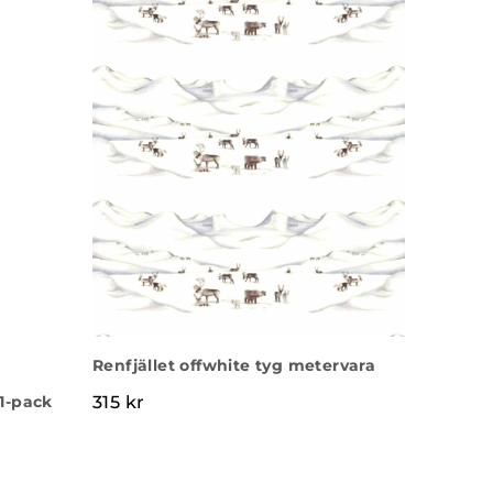
Renfjället offwhite tyg metervara
1-pack
315
kr