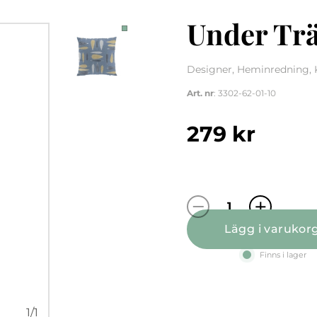
Under Trä
Designer, Heminredning, 
Art. nr
: 3302-62-01-10
279
kr
Under Trädet b
Lägg i varukor
Finns i lager
1
/
1