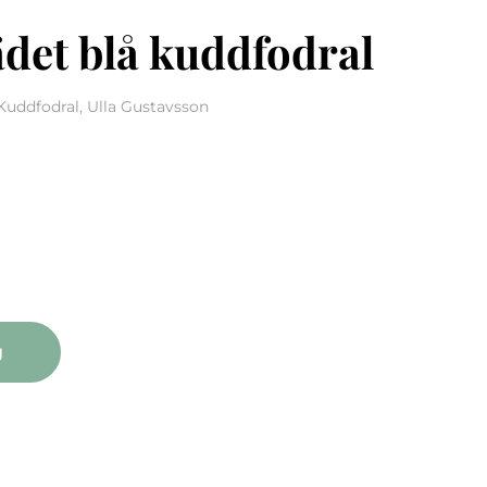
det blå kuddfodral
Kuddfodral, Ulla Gustavsson
lå kuddfodral mängd
g