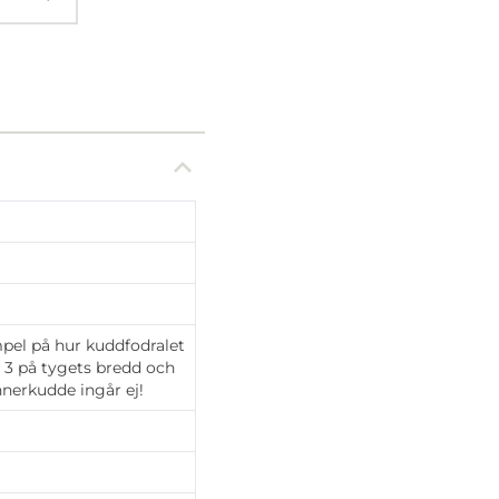
mpel på hur kuddfodralet
s 3 på tygets bredd och
Innerkudde ingår ej!