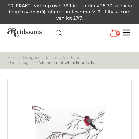
FRI FRAKT - vid köp över 399 kr - Under v.28-30 så har vi
begränsade möjligheter att leverera. Vi är tillbaka som
vanligt 27/7.
0
Menu
Hem
/
Designer
/
Mialotta Arvidsson-
Mars
/
fåglar
/
Vinterland offwhite kuddfodral