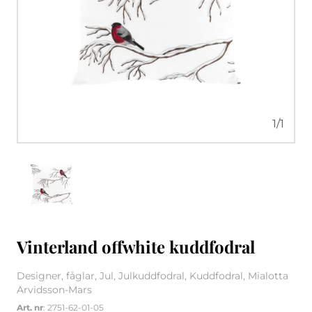
1
/
1
Vinterland offwhite kuddfodral
Designer, fåglar, Jul, Julkuddfodral, Kuddfodral, Mialotta
Arvidsson-Mars
Art. nr
: 2751-62-01-05