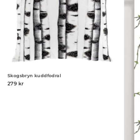
Skogsbryn kuddfodral
279
kr