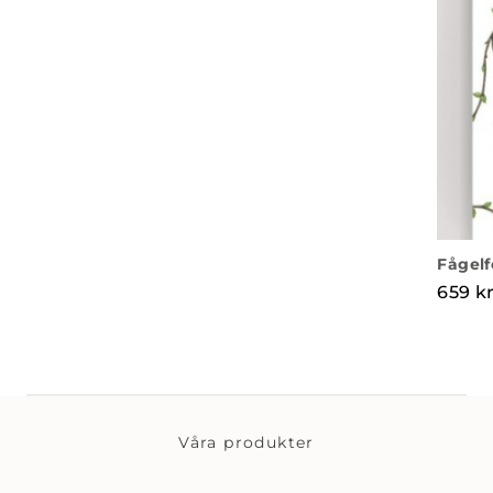
Fågelf
659
k
Våra produkter