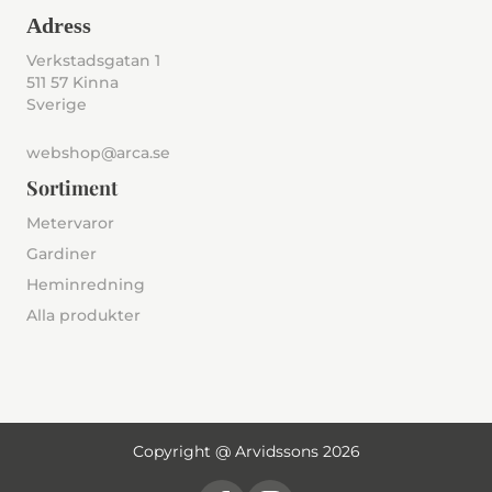
Adress
Verkstadsgatan 1
511 57 Kinna
Sverige
webshop@arca.se
Sortiment
Metervaror
Gardiner
Heminredning
Alla produkter
Copyright @ Arvidssons 2026