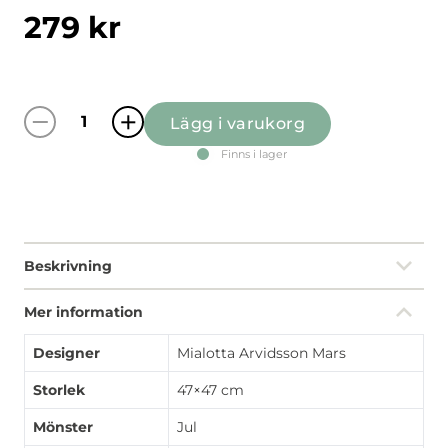
279
kr
Lägg i varukorg
Vinterland offwhite kuddfodral mängd
Finns i lager
Beskrivning
Mer information
Designer
Mialotta Arvidsson Mars
Storlek
47×47 cm
Mönster
Jul