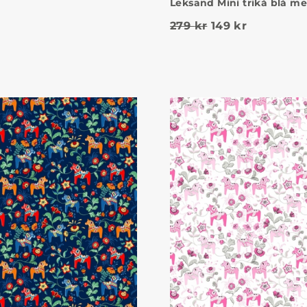
Leksand Mini trikå blå me
Det ursprungliga
Det nuvara
279
kr
149
kr