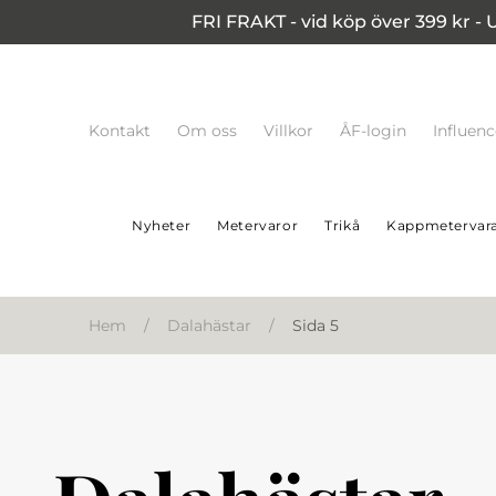
FRI FRAKT - vid köp över 399 kr - 
Kontakt
Om oss
Villkor
ÅF-login
Influen
Nyheter
Metervaror
Trikå
Kappmetervar
Hem
/
Dalahästar
/
Sida 5