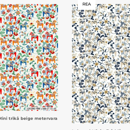
REA
ini trikå beige metervara