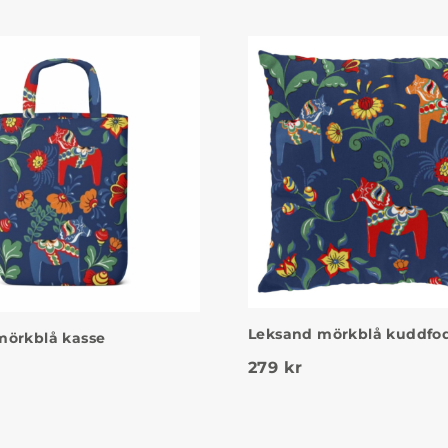
Leksand mörkblå kuddfod
mörkblå kasse
279
kr