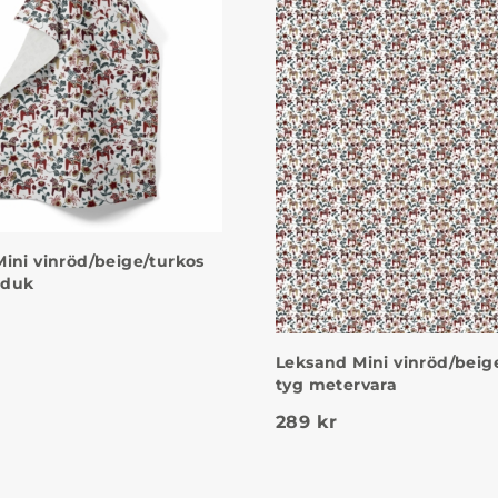
ini vinröd/beige/turkos
dduk
Leksand Mini vinröd/beig
tyg metervara
289
kr