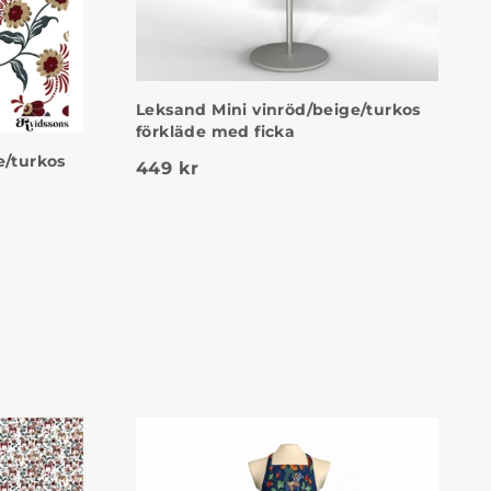
Leksand Mini vinröd/beige/turkos
förkläde med ficka
e/turkos
449
kr