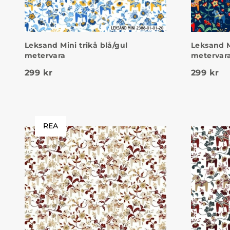
Leksand Mini trikå blå/gul
Leksand M
metervara
metervar
299
kr
299
kr
REA