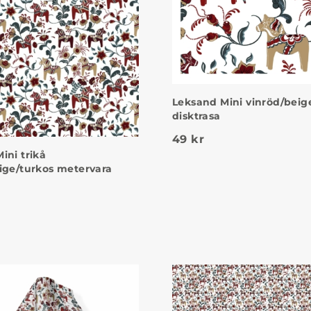
Leksand Mini vinröd/beig
disktrasa
49
kr
ini trikå
ige/turkos metervara