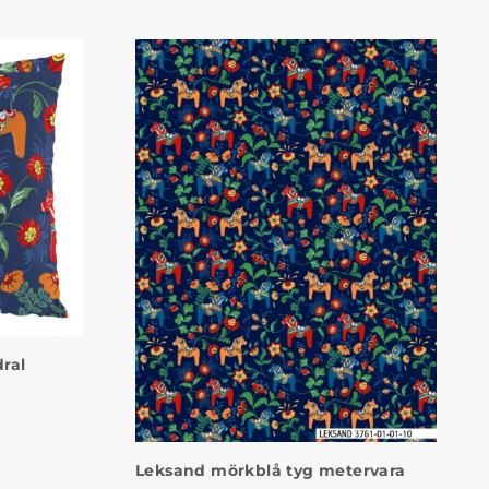
ral
Leksand mörkblå tyg metervara