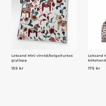
Leksand Mini vinröd/beige/turkos
Leksand M
grytlapp
kökshan
155
kr
175
kr