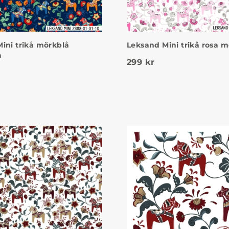
ini trikå mörkblå
Leksand Mini trikå rosa m
a
299
kr