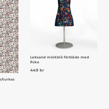
Leksand mörkblå förkläde med
ficka
449
kr
e/turkos