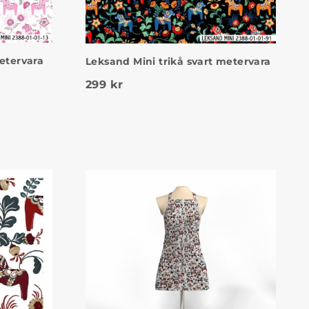
etervara
Leksand Mini trikå svart metervara
299
kr