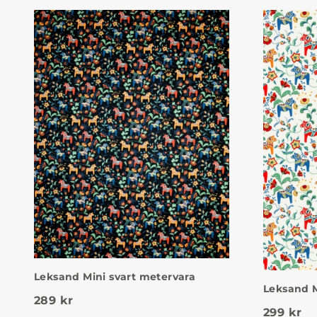
Leksand Mini svart metervara
Leksand M
289
kr
299
kr