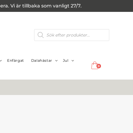
a. Vi är tillbaka som vanligt 27/7.
Produktsökning
Enfärgat
Dalahästar
Jul
0