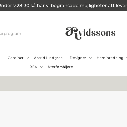
Under v.28-30 så har vi begränsade möjligheter att leverer
cerprogram
a
Gardiner
Astrid Lindgren
Designer
Heminredning
REA
Återforsäljare