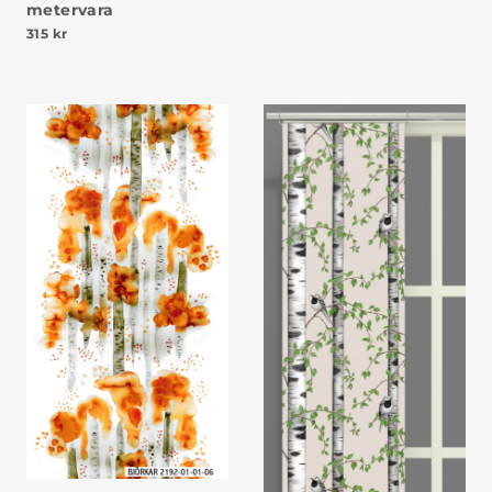
metervara
315
kr