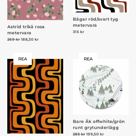
Bågar röd/svart tyg
metervara
Astrid trikå rosa
315
kr
metervara
Det ursprungliga priset var: 269 kr.
Det nuvarande priset är: 188,30 kr.
269
kr
188,30
kr
REA
REA
Bare Åk offwhite/grön
runt grytunderlägg
Det ursprungliga priset va
Det nuvarande pr
285
kr
199,50
kr