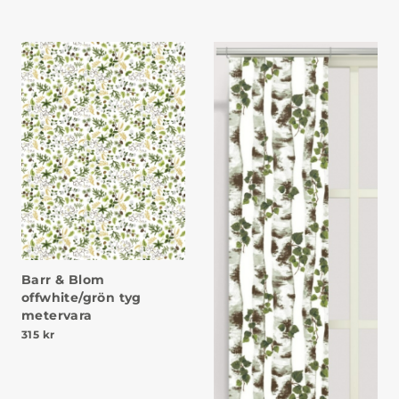
Barr & Blom
offwhite/grön tyg
metervara
315
kr