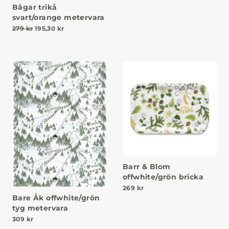
Bågar trikå
svart/orange metervara
Det ursprungliga priset var: 279 kr.
Det nuvarande priset är: 195,30 kr.
279
kr
195,30
kr
Barr & Blom
offwhite/grön bricka
269
kr
Bare Åk offwhite/grön
tyg metervara
309
kr