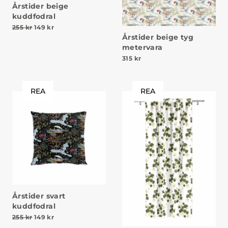
Årstider beige
kuddfodral
Det ursprungliga priset var: 255 kr.
Det nuvarande priset är: 149 kr.
255
kr
149
kr
Årstider beige tyg
metervara
315
kr
REA
REA
Årstider svart
kuddfodral
Det ursprungliga priset var: 255 kr.
Det nuvarande priset är: 149 kr.
255
kr
149
kr