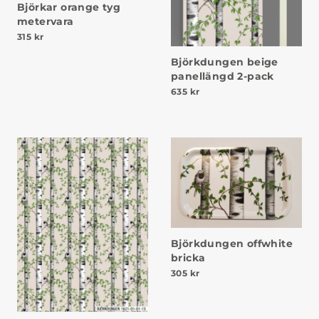
Björkar orange tyg
metervara
315
kr
Björkdungen beige
panellängd 2-pack
635
kr
Björkdungen offwhite
bricka
305
kr