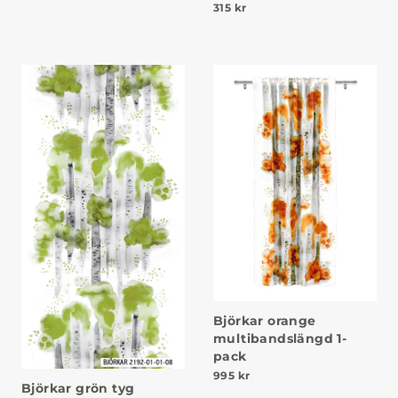
315
kr
Björkar orange
multibandslängd 1-
pack
995
kr
Björkar grön tyg