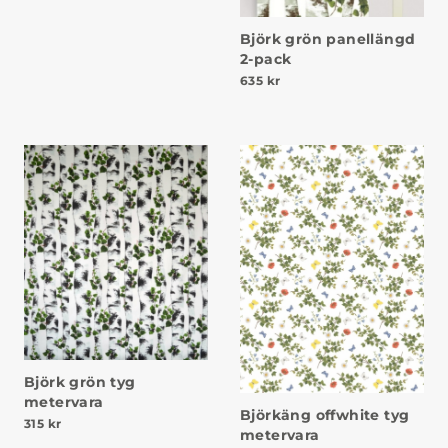
Björk grön panellängd
2-pack
635
kr
Björk grön tyg
metervara
Björkäng offwhite tyg
315
kr
metervara