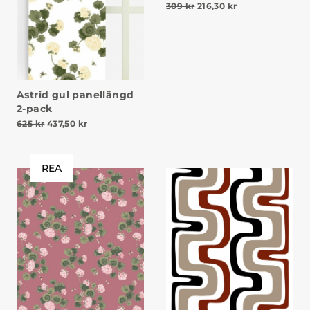
Det ursprungliga priset v
Det nuvarande pr
309
kr
216,30
kr
Astrid gul panellängd
2-pack
Det ursprungliga priset var: 625 kr.
Det nuvarande priset är: 437,50 kr.
625
kr
437,50
kr
REA