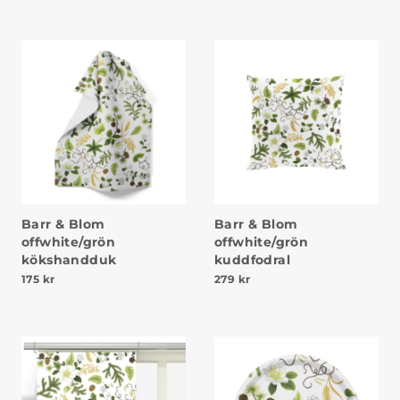
Barr & Blom
Barr & Blom
offwhite/grön
offwhite/grön
kökshandduk
kuddfodral
175
kr
279
kr