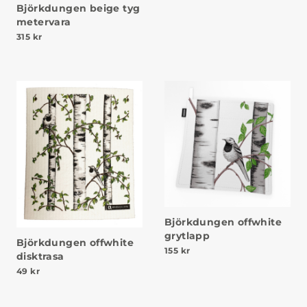
Björkdungen beige tyg
metervara
315
kr
Björkdungen offwhite
grytlapp
Björkdungen offwhite
155
kr
disktrasa
49
kr