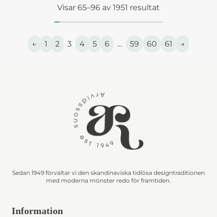
Visar 65–96 av 1951 resultat
←
1
2
3
4
5
6
…
59
60
61
→
Sedan 1949 förvaltar vi den skandinaviska tidlösa designtraditionen
med moderna mönster redo för framtiden.
Information